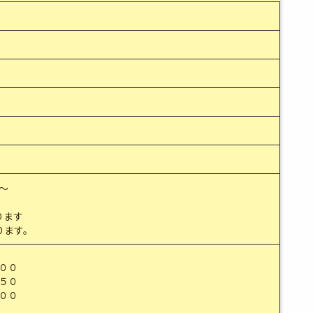
～
ります
ります。
００
５０
００